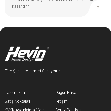
Tüm Şehirlere Hizmet Sunuyoruz.
Hakkımızda
Düğün Paketi
Satış Noktaları
İletişim
KVKK Aydınlatma Metni
Çerez Politikası
3. Kişi Aydınlatma Metni
3. Kişi Açık Rıza Metni
Sanal Tur
IIFF 2025
E-Katalog
Blog
Kataloglar
İç Mimarlık Hizmeti
Satış Sonrası Hizmetler
Bayilik ve Franchise