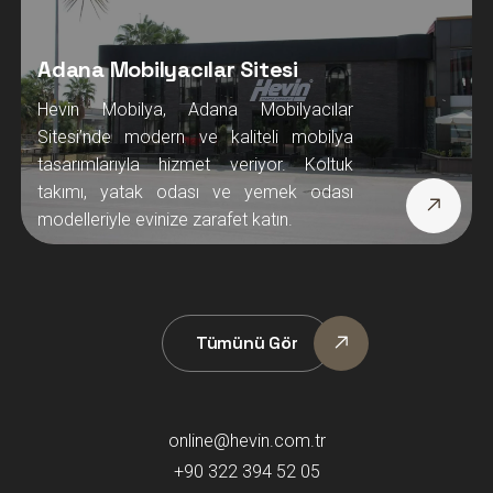
Tümünü Gör
online@hevin.com.tr
+90 322 394 52 05
+90 544 846 2594
Hacı Sabancı Organize Sanayi Bölgesi İsmet Atlı Caddesi
No:24 Sarıçam / ADANA - Türkiye
Copyright © 2026 Hevin Mobilya, All Rights Reserved.