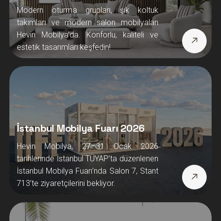
İstanbul Mobilya Fuarı 2026
Hevin Mobilya, 27–31 Ocak 2026
tarihlerinde İstanbul TÜYAP’ta düzenlenen
İstanbul Mobilya Fuarı’nda Salon 7, Stant
713’te ziyaretçilerini bekliyor.
Adana Mobilyacılar Sitesi
Hevin Mobilya, Adana Mobilyacılar
Sitesi’nde modern ve kaliteli mobilya
tasarımlarıyla hizmet veriyor. Koltuk
takımı, yatak odası ve yemek odası
modelleriyle evinize zarafet katın.