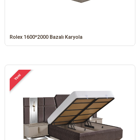
Rolex 1600*2000 Bazalı Karyola
Yeni