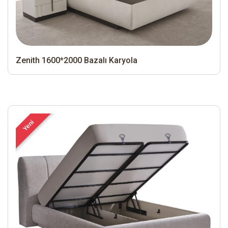
Zenith 1600*2000 Bazalı Karyola
Yeni