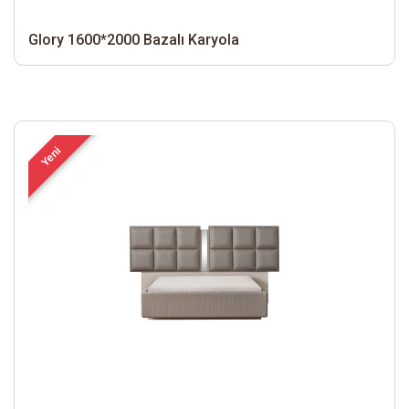
Glory 1600*2000 Bazalı Karyola
Yeni