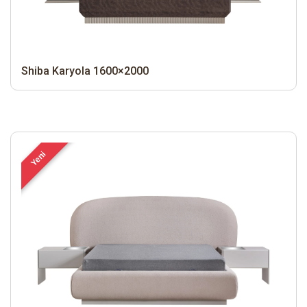
Shiba Karyola 1600×2000
Yeni