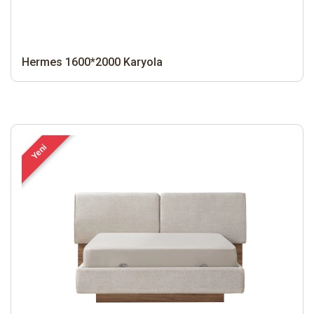
Hermes 1600*2000 Karyola
Yeni