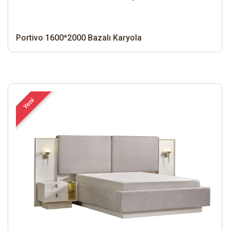
Portivo 1600*2000 Bazalı Karyola
Yeni