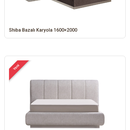
Shiba Bazalı Karyola 1600×2000
Yeni