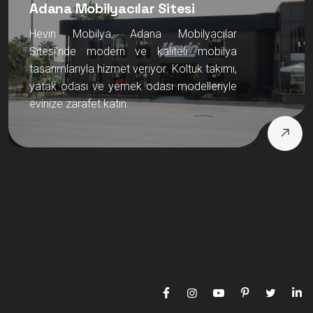
Adana Mobilyacılar Sitesi
Hevin Mobilya, Adana Mobilyacılar
Sitesi’nde modern ve kaliteli mobilya
tasarımlarıyla hizmet veriyor. Koltuk takımı,
yatak odası ve yemek odası modelleriyle
evinize zarafet katın.