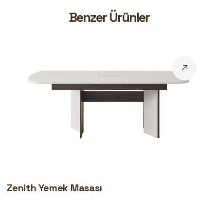
B
e
n
z
e
r
Ü
r
ü
n
l
e
r
Zenith Yemek Masası