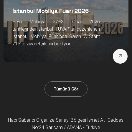
İstanbul Mobilya Fuarı 2026
Hevin Mobilya, 27–31 Ocak 2026
tarihlerinde İstanbul TÜYAP’ta düzenlenen
İstanbul Mobilya Fuarı’nda Salon 7, Stant
713’te ziyaretçilerini bekliyor.
Tümünü Gör
Hacı Sabancı Organize Sanayi Bölgesi İsmet Atlı Caddesi
No:24 Sarıçam / ADANA - Türkiye