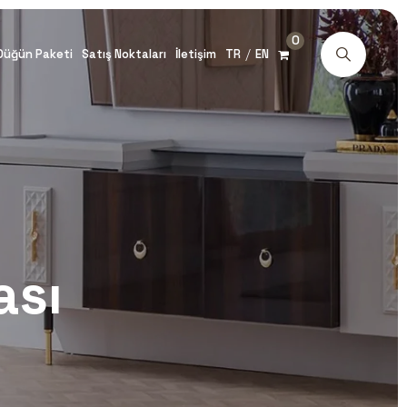
0
/
Düğün Paketi
Satış Noktaları
İletişim
TR
EN
ası