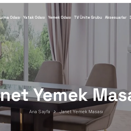
urma Odası
Yatak Odası
Yemek Odası
TV Ünite Grubu
Aksesuarlar
net Yemek Mas
Ana Sayfa
Janet Yemek Masası