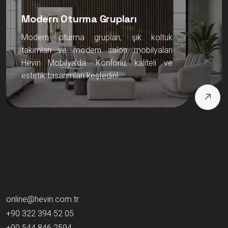
Modern Oturma Grupları
Modern oturma grupları, şık koltuk
takımları ve modern salon mobilyaları
Hevin Mobilya’da. Konforlu, kaliteli ve
estetik tasarımları keşfedin!
online@hevin.com.tr
+90 322 394 52 05
+90 544 846 2594