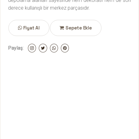
depolama alanları sayesinde hem dekoratif hem de son
derece kullanışlı bir merkez parçasıdır.
Fiyat Al
Sepete Ekle
Paylaş: