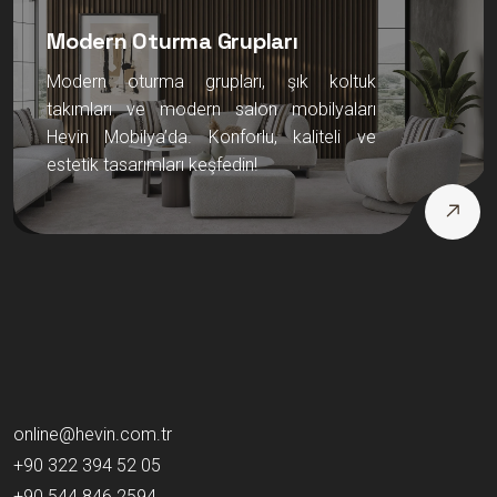
Modern Oturma Grupları
Modern oturma grupları, şık koltuk
takımları ve modern salon mobilyaları
Hevin Mobilya’da. Konforlu, kaliteli ve
estetik tasarımları keşfedin!
online@hevin.com.tr
+90 322 394 52 05
+90 544 846 2594