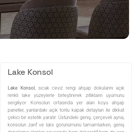
Lake Konsol
Lake Konsol
, sıcak ceviz rengi ahşap dokularını açık
renkli lake yüzeylerle birleştirerek zıtlıkların uyumunu
sergiliyor. Konsolun ortasında yer alan koyu ahşap
paneller, yanlardaki açık tonlu kapak detayları ile dikkat
çekici bir estetik yaratır. Üstündeki geniş, çerçeveli ayna,
konsolun zarif ve lüks görünümünü tamamlarken, geniş