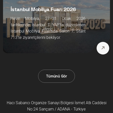
İstanbul Mobilya Fuarı 2026
Hevin Mobilya, 27–31 Ocak 2026
tarihlerinde İstanbul TÜYAP’ta düzenlenen
İstanbul Mobilya Fuarı’nda Salon 7, Stant
713’te ziyaretçilerini bekliyor.
Tümünü Gör
Hacı Sabancı Organize Sanayi Bölgesi İsmet Atlı Caddesi
No:24 Sarıçam / ADANA - Türkiye