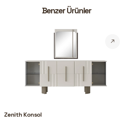
B
e
n
z
e
r
Ü
r
ü
n
l
e
r
Zenith Konsol