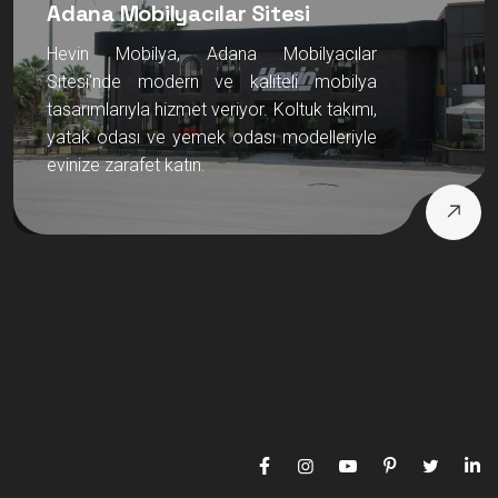
Adana Mobilyacılar Sitesi
Hevin Mobilya, Adana Mobilyacılar
Sitesi’nde modern ve kaliteli mobilya
tasarımlarıyla hizmet veriyor. Koltuk takımı,
yatak odası ve yemek odası modelleriyle
evinize zarafet katın.