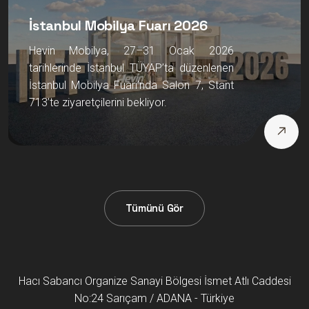
İstanbul Mobilya Fuarı 2026
Hevin Mobilya, 27–31 Ocak 2026
tarihlerinde İstanbul TÜYAP’ta düzenlenen
İstanbul Mobilya Fuarı’nda Salon 7, Stant
713’te ziyaretçilerini bekliyor.
Tümünü Gör
Hacı Sabancı Organize Sanayi Bölgesi İsmet Atlı Caddesi
No:24 Sarıçam / ADANA - Türkiye