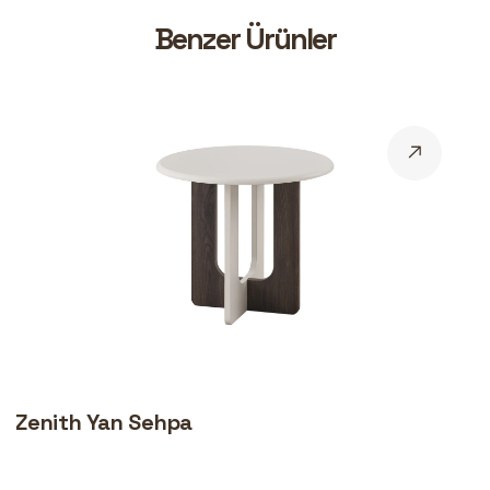
B
e
n
z
e
r
Ü
r
ü
n
l
e
r
Zenith Yan Sehpa