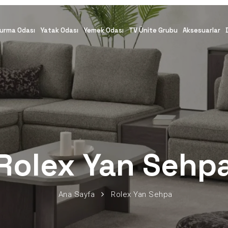
urma Odası
Yatak Odası
Yemek Odası
TV Ünite Grubu
Aksesuarlar
Rolex Yan Sehp
Ana Sayfa
Rolex Yan Sehpa