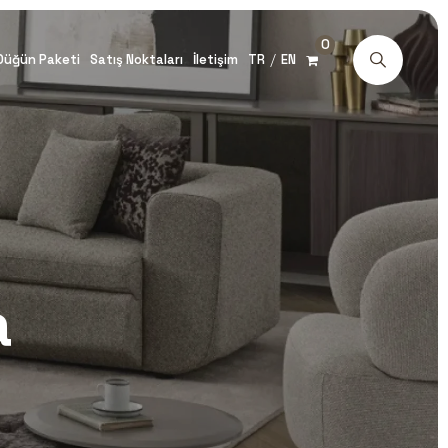
0
/
Düğün Paketi
Satış Noktaları
İletişim
TR
EN
a