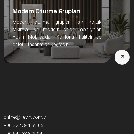
Modern Oturma Grupları
Modern oturma grupları, şık koltuk
takımları ve modern salon mobilyaları
Hevin Mobilya’da. Konforlu, kaliteli ve
estetik tasarımları keşfedin!
online@hevin.com.tr
+90 322 394 52 05
+90 544 846 2594