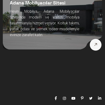
Adana Mobilyacılar Sitesi
Hevin Mobilya, Adana Mobilyacılar
Sitesi’nde modern ve kaliteli mobilya
tasarımlarıyla hizmet veriyor. Koltuk takımı,
yatak odası ve yemek odası modelleriyle
evinize zarafet katın.