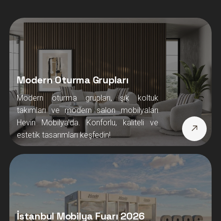
Modern Oturma Grupları
Modern oturma grupları, şık koltuk
takımları ve modern salon mobilyaları
Hevin Mobilya’da. Konforlu, kaliteli ve
estetik tasarımları keşfedin!
İstanbul Mobilya Fuarı 2026