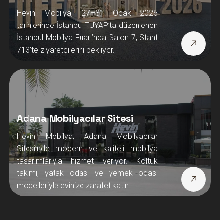
Hevin Mobilya, 27–31 Ocak 2026
tarihlerinde İstanbul TÜYAP’ta düzenlenen
İstanbul Mobilya Fuarı’nda Salon 7, Stant
713’te ziyaretçilerini bekliyor.
Adana Mobilyacılar Sitesi
Hevin Mobilya, Adana Mobilyacılar
Sitesi’nde modern ve kaliteli mobilya
tasarımlarıyla hizmet veriyor. Koltuk
takımı, yatak odası ve yemek odası
modelleriyle evinize zarafet katın.