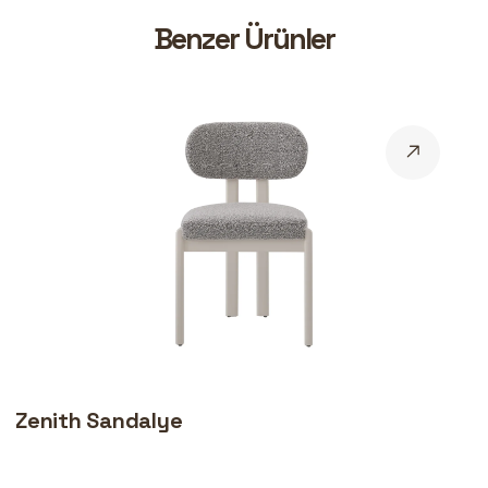
B
e
n
z
e
r
Ü
r
ü
n
l
e
r
Zenith Sandalye