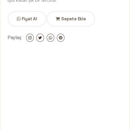
ışıltı katan şık bir tercihtir.
Fiyat Al
Sepete Ekle
Paylaş: