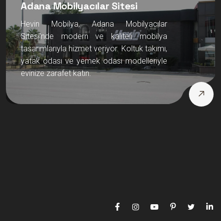
Adana Mobilyacılar Sitesi
Hevin Mobilya, Adana Mobilyacılar
Sitesi’nde modern ve kaliteli mobilya
tasarımlarıyla hizmet veriyor. Koltuk takımı,
yatak odası ve yemek odası modelleriyle
evinize zarafet katın.