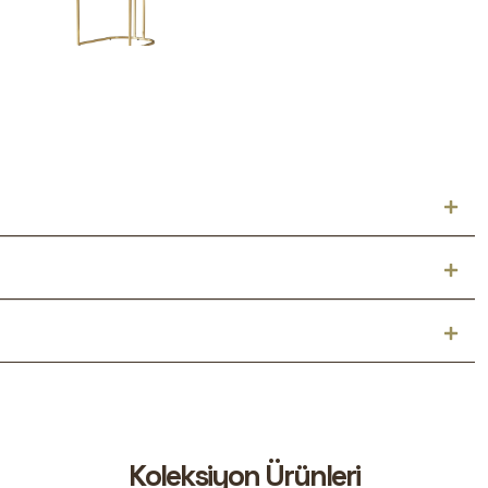
K
o
l
e
k
s
i
y
o
n
Ü
r
ü
n
l
e
r
i