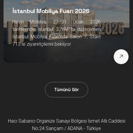
İstanbul Mobilya Fuarı 2026
Hevin Mobilya, 27–31 Ocak 2026
tarihlerinde İstanbul TÜYAP’ta düzenlenen
İstanbul Mobilya Fuarı’nda Salon 7, Stant
713’te ziyaretçilerini bekliyor.
Tümünü Gör
Hacı Sabancı Organize Sanayi Bölgesi İsmet Atlı Caddesi
No:24 Sarıçam / ADANA - Türkiye