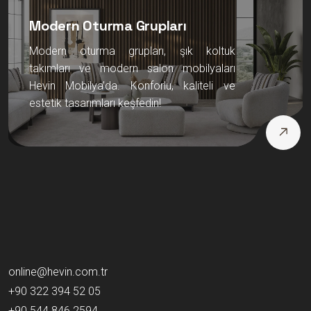
Modern Oturma Grupları
Modern oturma grupları, şık koltuk
takımları ve modern salon mobilyaları
Hevin Mobilya’da. Konforlu, kaliteli ve
estetik tasarımları keşfedin!
online@hevin.com.tr
+90 322 394 52 05
+90 544 846 2594